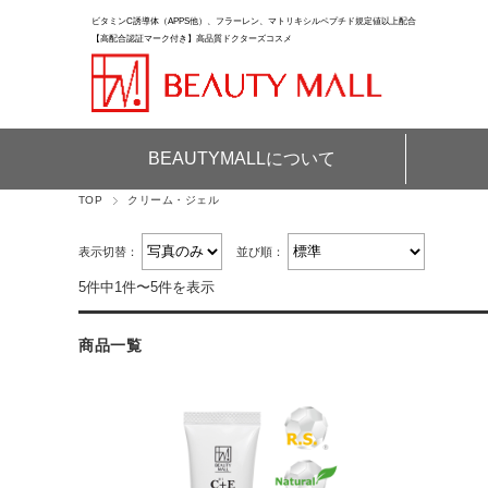
ビタミンC誘導体（APPS他）、フラーレン、マトリキシルペプチド規定値以上配合
【高配合認証マーク付き】高品質ドクターズコスメ
BEAUTYMALLについて
TOP
クリーム・ジェル
表示切替：
並び順：
5件中1件〜5件を表示
商品一覧