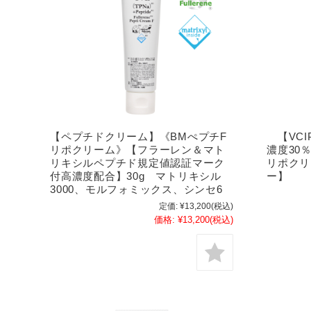
【ペプチドクリーム】《BMぺプチF
【VCI
リポクリーム》【フラーレン＆マト
濃度30
リキシルペプチド規定値認証マーク
リポクリ
付高濃度配合】30g マトリキシル
ー】
3000、モルフォミックス、シンセ6
定価:
¥13,200
(税込)
価格:
¥13,200
(税込)