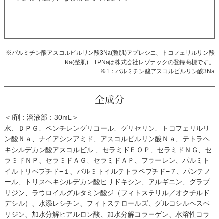
※パルミチン酸アスコルビルリン酸3Na(整肌)アプレシエ、トコフェリルリン酸
Na(整肌) TPNaは株式会社レゾナックの登録商標です。
※1：パルミチン酸アスコルビルリン酸3Na
全成分
＜I剤：溶液部：30mL＞
水、ＤＰＧ、ペンチレングリコール、グリセリン、トコフェリルリ
ン酸Ｎａ、ナイアシンアミド、アスコルビルリン酸Ｎａ、テトラヘ
キシルデカン酸アスコルビル 、セラミドＥＯＰ、セラミドＮＧ、セ
ラミドＮＰ、セラミドＡＧ、セラミドＡＰ、フラーレン、パルミト
イルトリペプチド−１、パルミトイルテトラペプチド−７、パンテノ
ール、トリスヘキシルデカン酸ピリドキシン、アルギニン、グラブ
リジン、ラウロイルグルタミン酸ジ（フィトステリル／オクチルド
デシル）、水添レシチン、フィトステロールズ、グルコシルヘスペ
リジン、加水分解ヒアルロン酸、加水分解コラーゲン、水溶性コラ