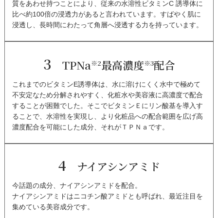
質をあわせ持つことにより、従来の水溶性ビタミンC 誘導体に
比べ約100倍の浸透力があると言われています。すばやく肌に
浸透し、長時間にわたって角層へ浸透する力を持っています。
3
TPNa
最高濃度
配合
※2
※3
これまでのビタミンE誘導体は、水に溶けにくく水中で極めて
不安定なため分解されやすく、化粧水や美容液に高濃度で配合
することが困難でした。そこでビタミンＥにリン酸基を導入す
ることで、水溶性を実現し、より化粧品への配合範囲を広げ高
濃度配合を可能にした成分、それがＴＰＮａです。
4
ナイアシンアミド
今話題の成分、ナイアシンアミドを配合。
ナイアシンアミドはニコチン酸アミドとも呼ばれ、最近注目を
集めている美容成分です。