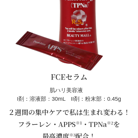
FCEセラム
肌ハリ美容液
I剤：溶液部：30mL II剤：粉末部：0.45g
２週間の集中ケアで私は生まれ変わる！
フラーレン・APPS
・TPNa
を
※1
※2
最高濃度
配合！
※3