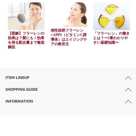
相性抜群フラーレン
【図解】フラーレンの
「フラーレン」の働き
×APPS（ビタミンC誘
効果は？髪にも！効果
とは？〜1番わかりや
導体）はエイジングケ
を得る配合量まで徹底
すい基礎知識〜
アの救世主
解説
ITEM LINEUP
SHOPPING GUIDE
INFORMATION
個人情報について
特定商取引法の表示
お問い合わせ