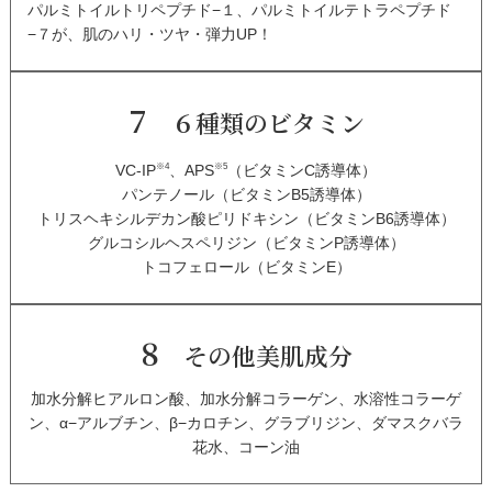
パルミトイルトリペプチド−１、パルミトイルテトラペプチド
−７が、肌のハリ・ツヤ・弾力UP！
7
６種類のビタミン
※4
※5
VC-IP
、APS
（ビタミンC誘導体）
パンテノール（ビタミンB5誘導体）
トリスヘキシルデカン酸ピリドキシン（ビタミンB6誘導体）
グルコシルヘスペリジン（ビタミンP誘導体）
トコフェロール（ビタミンE）
8
その他美肌成分
加水分解ヒアルロン酸、
加水分解コラーゲン、
水溶性コラーゲ
ン、
α−アルブチン、
β−カロチン、
グラブリジン、
ダマスクバラ
花水、
コーン油