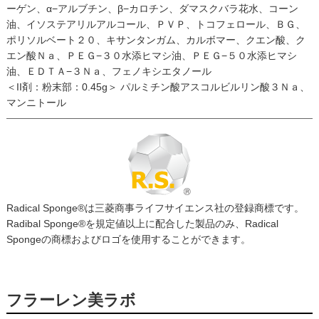
ーゲン、α−アルブチン、β−カロチン、ダマスクバラ花水、コーン
油、イソステアリルアルコール、ＰＶＰ、トコフェロール、ＢＧ、
ポリソルベート２０、キサンタンガム、カルボマー、クエン酸、ク
エン酸Ｎａ、ＰＥＧ−３０水添ヒマシ油、ＰＥＧ−５０水添ヒマシ
油、ＥＤＴＡ−３Ｎａ、フェノキシエタノール
＜II剤：粉末部：0.45g＞ パルミチン酸アスコルビルリン酸３Ｎａ、
マンニトール
Radical Sponge®︎︎は三菱商事ライフサイエンス社の登録商標です。
Radibal Sponge®︎を規定値以上に配合した製品のみ、Radical
Spongeの商標およびロゴを使用することができます。
フラーレン美ラボ