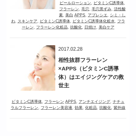
ピールローション
,
ビタミンC誘導体
,
フラーレン
,
毛穴
,
毛穴黒ずみ
,
活性酸
素
,
美白
APPS
,
アプレシエ
,
シミ・し
わ
,
スキンケア
,
ビタミンC誘導体
,
ビタミンC誘導体化粧水
,
フラ
ーレン
,
フラーレン化粧品
,
抗酸化
,
日焼け
,
美白ケア
2017.02.28
相性抜群フラーレン
×APPS（ビタミンC誘導
体）はエイジングケアの救
世主
ビタミンC誘導体
,
フラーレン
APPS
,
アンチエイジング
,
ナチュ
ラルフラーレン
,
フラーレン美容液
,
効果
,
化粧品
,
抗酸化
,
紫外線