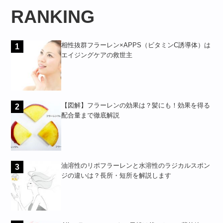
RANKING
相性抜群フラーレン×APPS（ビタミンC誘導体）は
1
エイジングケアの救世主
【図解】フラーレンの効果は？髪にも！効果を得る
2
配合量まで徹底解説
油溶性のリポフラーレンと水溶性のラジカルスポン
3
ジの違いは？長所・短所を解説します