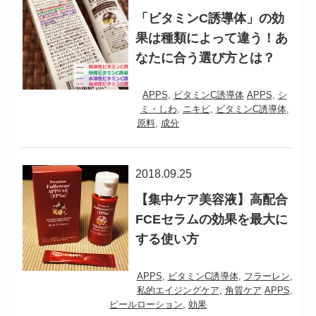
「ビタミンC誘導体」の効
果は種類によって違う！あ
なたに合う選び方とは？
APPS
,
ビタミンC誘導体
APPS
,
シ
ミ・しわ
,
ニキビ
,
ビタミンC誘導体
,
原料
,
成分
2018.09.25
【集中ケア美容液】高配合
FCEセラムの効果を最大に
する使い方
APPS
,
ビタミンC誘導体
,
フラーレン
,
私的エイジングケア
,
角質ケア
APPS
,
ピールローション
,
効果