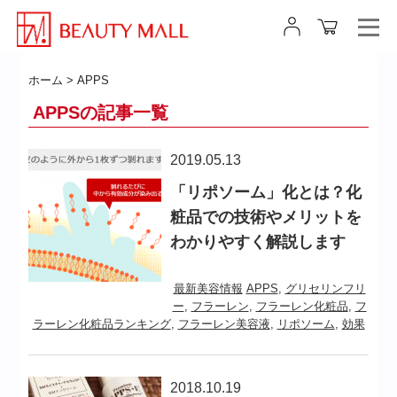
ホーム
>
APPS
APPSの記事一覧
2019.05.13
「リポソーム」化とは？化
粧品での技術やメリットを
わかりやすく解説します
最新美容情報
APPS
,
グリセリンフリ
ー
,
フラーレン
,
フラーレン化粧品
,
フ
ラーレン化粧品ランキング
,
フラーレン美容液
,
リポソーム
,
効果
2018.10.19